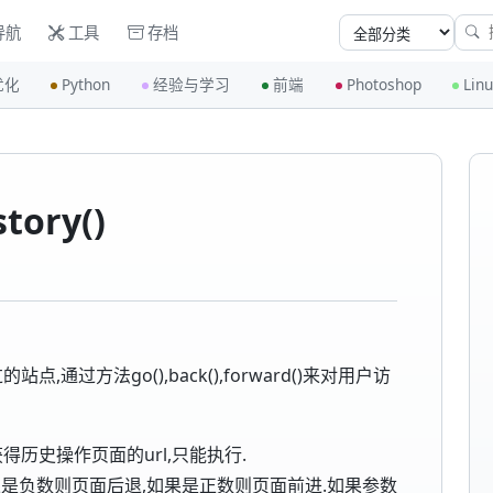
导航
工具
存档
优化
Python
经验与学习
前端
Photoshop
Lin
tory()
过的站点,通过方法go(),back(),forward()来对用户访
得历史操作页面的url,只能执行.
如果是负数则页面后退,如果是正数则页面前进.如果参数