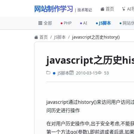
网站制作学习
首页
AI
| 技术笔记
全部
PHP
AI
JS脚本
网站
首页
JS脚本
javascript之历史history()
javascript之历史his
JS脚本
2010-03-15
53
javascript通过history()来访问用户访问
问历史进行操作
在对用户历史操作中,出于安全考虑,不能获
第一个方法go(参数),即前进或者后退,