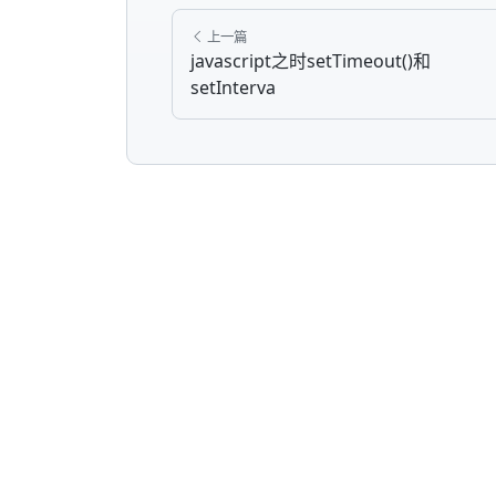
上一篇
javascript之时setTimeout()和
setInterva