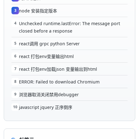
3
node 安装指定版本
4
Unchecked runtime.lastError: The message port
closed before a response
5
react调用 grpc python Server
6
react 打包env变量输出html
7
react 打包env加载json 变量输出到html
8
ERROR: Failed to download Chromium
9
浏览器取消关闭禁用debugger
10
javascript jquery 正序倒序