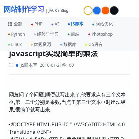
网站制作学习
| JACK's Blog
全部
PHP
AI
JS脚本
网站优化
Python
经验与学习
前端
Photoshop
首页
JS脚本
javascript实现简单的乘法
Linux
优秀资源
数据库
Go语言
javascript实现简单的乘法
JS脚本
2010-01-21
60
网友问了个问题,顺便就写出来了,他要求点有三个文本
框,第一二个分别是乘数,当点击第三个文本框时出现结
果,很简单就写出来.
<!DOCTYPE HTML PUBLIC "-//W3C//DTD HTML 4.0
Transitional//EN">