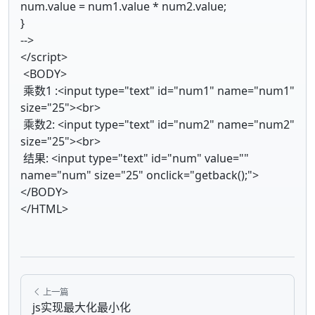
num.value = num1.value * num2.value;
}
-->
</script>
<BODY>
乘数1 :<input type="text" id="num1" name="num1"
size="25"><br>
乘数2: <input type="text" id="num2" name="num2"
size="25"><br>
结果: <input type="text" id="num" value=""
name="num" size="25" onclick="getback();">
</BODY>
</HTML>
上一篇
js实现最大化最小化