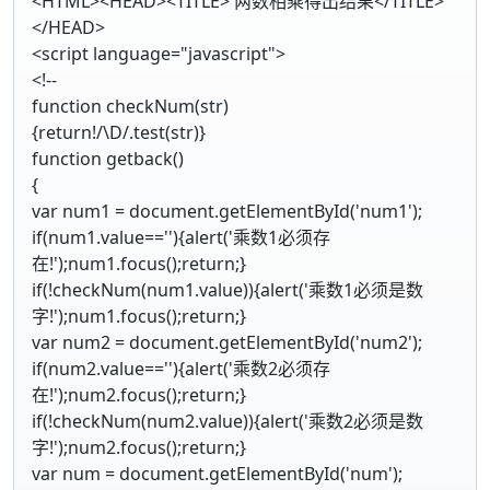
<HTML><HEAD><TITLE> 两数相乘得出结果</TITLE>
</HEAD>
<script language="javascript">
<!--
function checkNum(str)
{return!/\D/.test(str)}
function getback()
{
var num1 = document.getElementById('num1');
if(num1.value==''){alert('乘数1必须存
在!');num1.focus();return;}
if(!checkNum(num1.value)){alert('乘数1必须是数
字!');num1.focus();return;}
var num2 = document.getElementById('num2');
if(num2.value==''){alert('乘数2必须存
在!');num2.focus();return;}
if(!checkNum(num2.value)){alert('乘数2必须是数
字!');num2.focus();return;}
var num = document.getElementById('num');