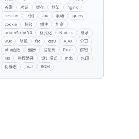
谷歌
验证
缓存
框架
nginx
session
正则
cpu
滚动
jquery
cookie
特效
插件
加密
actionScript3.0
格式化
Node.js
继承
w3c
随机
fso
css3
AJAX
分页
php函数
遍历
验证码
Excel
解密
rss
物理路径
设计模式
md5
水印
伪静态
jmail
BOM