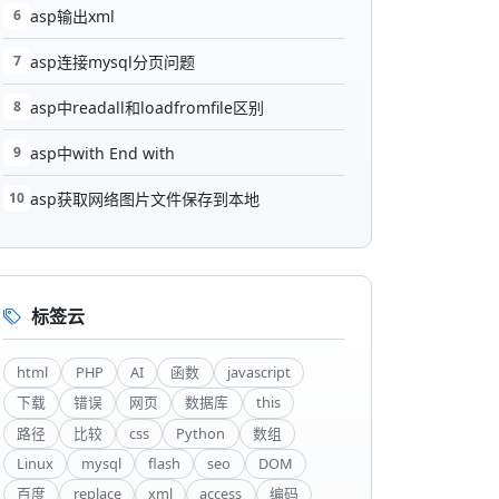
6
asp输出xml
7
asp连接mysql分页问题
8
asp中readall和loadfromfile区别
9
asp中with End with
10
asp获取网络图片文件保存到本地
标签云
html
PHP
AI
函数
javascript
下载
错误
网页
数据库
this
路径
比较
css
Python
数组
Linux
mysql
flash
seo
DOM
百度
replace
xml
access
编码