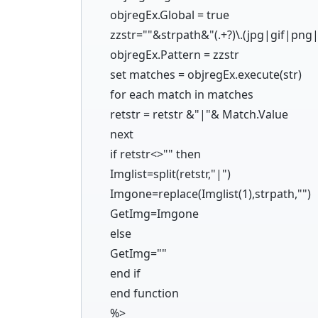
objregEx.Global = true
zzstr=""&strpath&"(.+?)\.(jpg|gif|pn
objregEx.Pattern = zzstr
set matches = objregEx.execute(str)
for each match in matches
retstr = retstr &"|"& Match.Value
next
if retstr<>"" then
Imglist=split(retstr,"|")
Imgone=replace(Imglist(1),strpath,"")
GetImg=Imgone
else
GetImg=""
end if
end function
%>