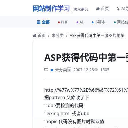
网站制作学习
首页
AI
| 技术笔记
全部
PHP
AI
JS脚本
网站
首页
未分类
ASP获得代码中第一张图片地址
ASP获得代码中第
未分类
2007-12-28
1505
http://%77w%77%2E%66%6F%72%
把pattern 又修改了下
'code要检测的代码
'leixing html 或者ubb
'nopic 代码没有图片时默认值