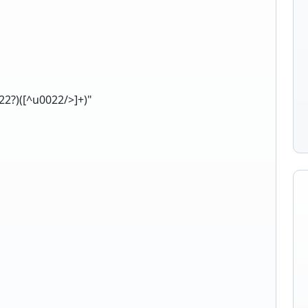
22?)([^u0022/>]+)"