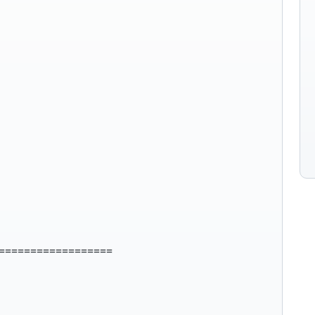
===================