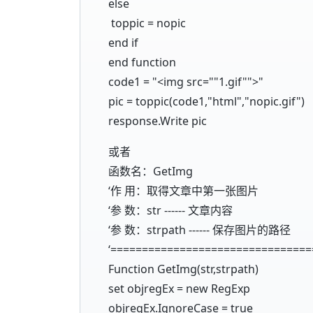
else
toppic = nopic
end if
end function
code1 = "<img src=""1.gif"">"
pic = toppic(code1,"html","nopic.gif")
response.Write pic
或者
函数名：GetImg
‘作 用：取得文章中第一张图片
‘参 数：str ------ 文章内容
‘参 数：strpath ------ 保存图片的路径
‘===============================
Function GetImg(str,strpath)
set objregEx = new RegExp
objregEx.IgnoreCase = true