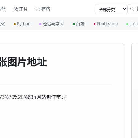
导航
工具
存档
优化
Python
经验与学习
前端
Photoshop
Linu
一张图片地址
61%73%70%2E%63n网站制作学习