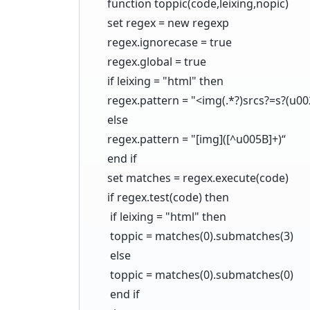
function toppic(code,leixing,nopic)
set regex = new regexp
regex.ignorecase = true
regex.global = true
if leixing = "html" then
regex.pattern = "<img(.*?)srcs?=s?(u00
else
regex.pattern = "[img]([^u005B]+)“
end if
set matches = regex.execute(code)
if regex.test(code) then
if leixing = "html" then
toppic = matches(0).submatches(3)
else
toppic = matches(0).submatches(0)
end if