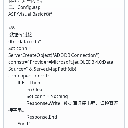
标题、文章内容。
二、Config.asp
ASP/Visual Basic代码
<%
'数据库链接
db="data.mdb"
Set conn =
Server.CreateObject("ADODB.Connection")
connstr="Provider=Microsoft.Jet.OLEDB.4.0;Data
Source=" & Server.MapPath(db)
conn.open connstr
If Err Then
err.Clear
Set conn = Nothing
Response.Write "数据库连接出错，请检查连
接字串。"
Response.End
End If