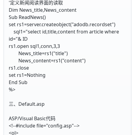
'定义新闻阅读界面的读取
Dim News_title,News_content
Sub ReadNews()
set rs1=server.createobject("adodb.recordset")
sql1="select id,title,content from article where
id="& ID
rs1.open sql1,conn,3,3
News_title=rs1("title")
News_content=rs1("content")
rs1.close
set rs1=Nothing
End Sub
%>
三、Default.asp
ASP/Visual Basic代码
<!--#include file="config.asp"-->
<ol>