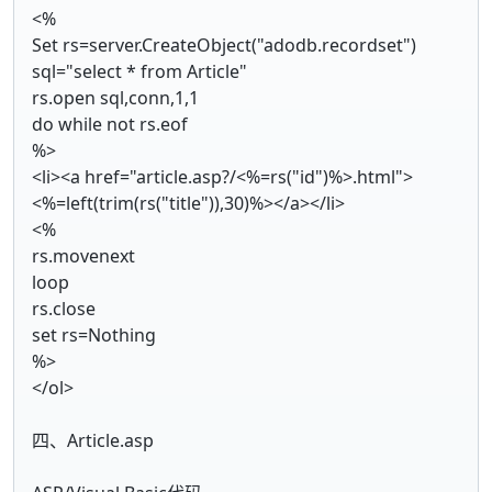
<%
Set rs=server.CreateObject("adodb.recordset")
sql="select * from Article"
rs.open sql,conn,1,1
do while not rs.eof
%>
<li><a href="article.asp?/<%=rs("id")%>.html">
<%=left(trim(rs("title")),30)%></a></li>
<%
rs.movenext
loop
rs.close
set rs=Nothing
%>
</ol>
四、Article.asp