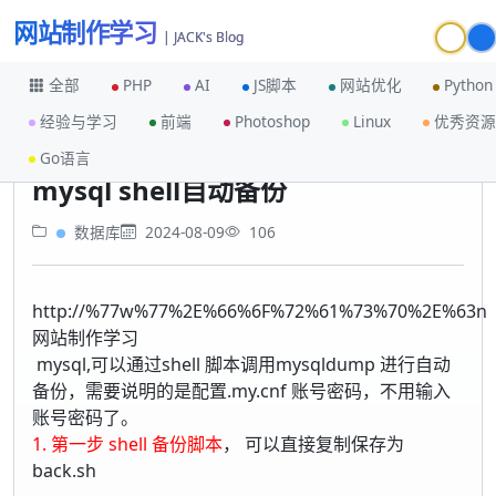
网站制作学习
| JACK's Blog
全部
PHP
AI
JS脚本
网站优化
Python
经验与学习
前端
Photoshop
Linux
优秀资源
首页
数据库
mysql shell自动备份
Go语言
mysql shell自动备份
数据库
2024-08-09
106
http://%77w%77%2E%66%6F%72%61%73%70%2E%63n
网站制作学习
mysql,可以通过shell 脚本调用mysqldump 进行自动
备份，需要说明的是配置.my.cnf 账号密码，不用输入
账号密码了。
1. 第一步 shell 备份脚本
， 可以直接复制保存为
back.sh