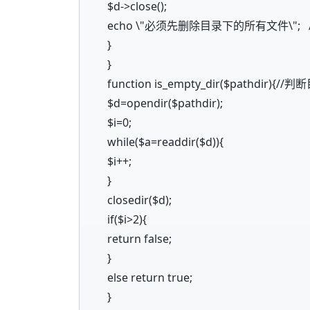
$d->close();
echo \"必须先删除目录下的所有文件\";
}
}
function is_empty_dir($pathdir){
$d=opendir($pathdir);
$i=0;
while($a=readdir($d)){
$i++;
}
closedir($d);
if($i>2){
return false;
}
else return true;
}