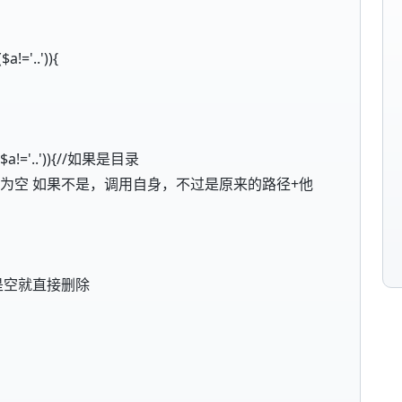
$a!='..')){
&& ($a!='..')){//如果是目录
/'.$a)){//是否为空 如果不是，调用自身，不过是原来的路径+他
{//如果是空就直接删除