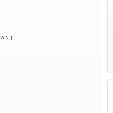
‘WIN’){