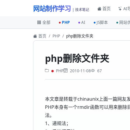
网站制作学习
首页
AI
| 技术笔记
全部
PHP
AI
JS脚本
网站
首页
PHP
php删除文件夹
php删除文件夹
PHP
2010-11-08
67
本文章是转载于chinaunix上面一篇网
PHP本身有一个rmdir函数可以用来
法。
1、递规法；