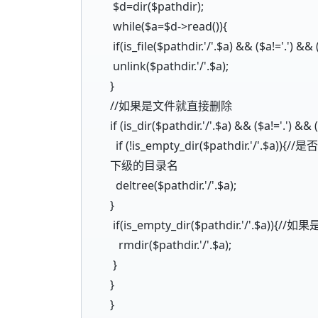
$d=dir($pathdir);
while($a=$d->read()){
if(is_file($pathdir.'/'.$a) && ($a!='.') && (
unlink($pathdir.'/'.$a);
}
//如果是文件就直接删除
if (is_dir($pathdir.'/'.$a) && ($a!='.') 
if (!is_empty_dir($pathdir.'
下级的目录名
deltree($pathdir.'/'.$a);
}
if(is_empty_dir($pathdir.'/'.$a))
rmdir($pathdir.'/'.$a);
}
}
}