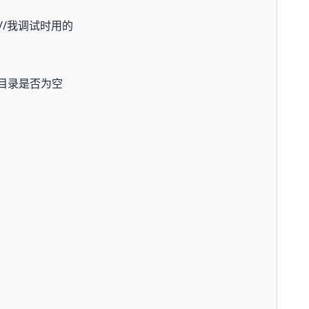
 //我调试时用的
//判断目录是否为空