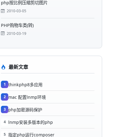
php按比例压缩剪切图片
2010-03-05
PHP购物车类(转)
2010-03-19
最新文章
1
thinkphp8多应用
2
mac 配置lnmp环境
3
php加密源码保护
4
lnmp安装多版本的php
5
指定php运行composer