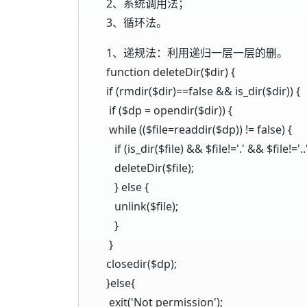
2、系统调用法；
3、循环法。
1、递规法：利用递归一层一层的删。
function deleteDir($dir) {
if (rmdir($dir)==false && is_dir($dir)) {
if ($dp = opendir($dir)) {
while (($file=readdir($dp)) != false) {
if (is_dir($file) && $file!='.' && $file!='..'
deleteDir($file);
} else {
unlink($file);
}
}
closedir($dp);
}else{
exit('Not permission');