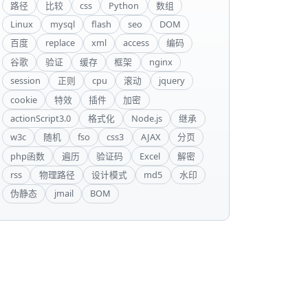
路径
比较
css
Python
数组
Linux
mysql
flash
seo
DOM
百度
replace
xml
access
编码
谷歌
验证
缓存
框架
nginx
session
正则
cpu
滚动
jquery
cookie
特效
插件
加密
actionScript3.0
格式化
Node.js
继承
w3c
随机
fso
css3
AJAX
分页
php函数
遍历
验证码
Excel
解密
rss
物理路径
设计模式
md5
水印
伪静态
jmail
BOM