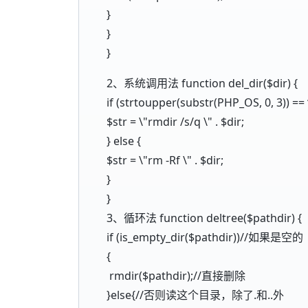
}
}
}
2、系统调用法 function del_dir($dir) {
if (strtoupper(substr(PHP_OS, 0, 3)) == 
$str = \"rmdir /s/q \" . $dir;
} else {
$str = \"rm -Rf \" . $dir;
}
}
3、循环法 function deltree($pathdir) {
if (is_empty_dir($pathdir))//如果是空的
{
rmdir($pathdir);//直接删除
}else{//否则读这个目录，除了.和..外